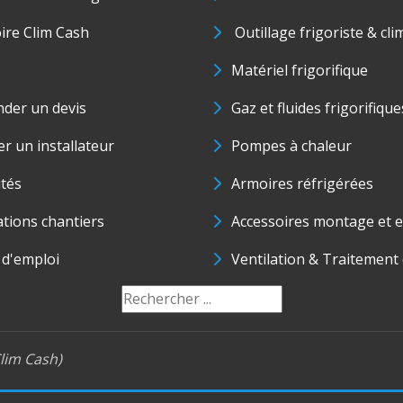
oire Clim Cash
Outillage frigoriste & cli
Matériel frigorifique
der un devis
Gaz et fluides frigorifique
r un installateur
Pompes à chaleur
ités
Armoires réfrigérées
ations chantiers
Accessoires montage et e
 d'emploi
Ventilation & Traitement d
lim Cash)