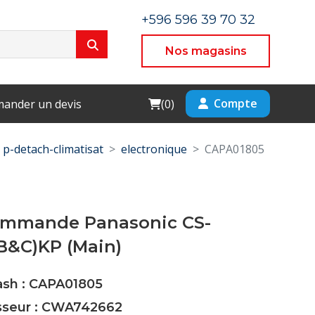
+596 596 39 70 32
Nos magasins
Cart
Compte
ander un devis
(
0
)
p-detach-climatisat
electronique
CAPA01805
ommande Panasonic CS-
B&C)KP (Main)
ash : CAPA01805
isseur : CWA742662