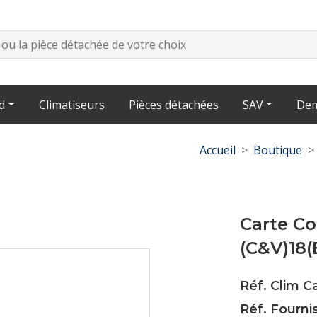
d
Climatiseurs
Pièces détachées
SAV
Dem
Accueil
Boutique
Carte C
(C&V)18(
Réf. Clim C
Réf. Fourn