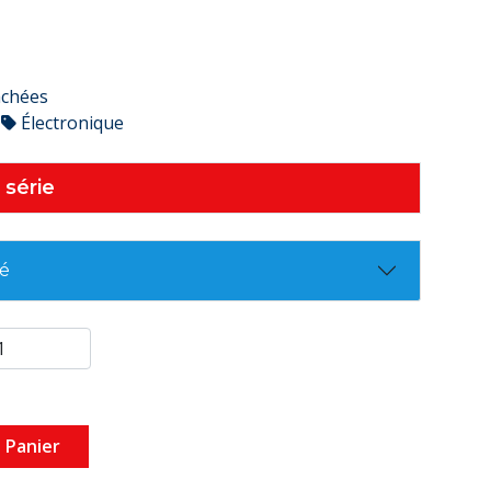
achées
Électronique
 série
té
 Panier