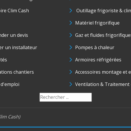
oire Clim Cash
Outillage frigoriste & cli
Matériel frigorifique
der un devis
Gaz et fluides frigorifique
r un installateur
Pompes à chaleur
ités
Armoires réfrigérées
ations chantiers
Accessoires montage et e
 d'emploi
Ventilation & Traitement d
lim Cash)