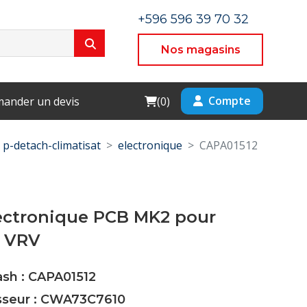
+596 596 39 70 32
Nos magasins
Cart
Compte
ander un devis
(
0
)
p-detach-climatisat
electronique
CAPA01512
lectronique PCB MK2 pour
 VRV
ash : CAPA01512
isseur : CWA73C7610