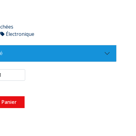
achées
Électronique
té
 Panier