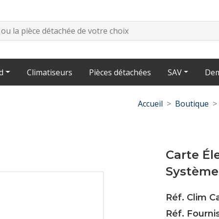
d
Climatiseurs
Pièces détachées
SAV
Dem
Accueil
Boutique
Carte É
Système
Réf. Clim C
Réf. Fourn