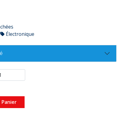
9
achées
Électronique
té
 Panier