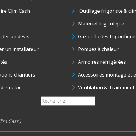
oire Clim Cash
Outillage frigoriste & cli
Matériel frigorifique
der un devis
Gaz et fluides frigorifique
r un installateur
Pompes à chaleur
ités
Armoires réfrigérées
ations chantiers
Accessoires montage et e
 d'emploi
Ventilation & Traitement d
lim Cash)