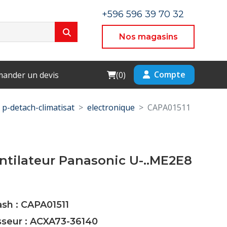
+596 596 39 70 32
Nos magasins
Cart
Compte
ander un devis
(
0
)
p-detach-climatisat
electronique
CAPA01511
ntilateur Panasonic U-..ME2E8
ash : CAPA01511
sseur : ACXA73-36140