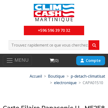
+596 596 39 70 32
MENU
Cart
Compte
(
0
)
Accueil
Boutique
p-detach-climatisat
electronique
CAPA01510
Carte Filaire Panasonic U-..ME2E8