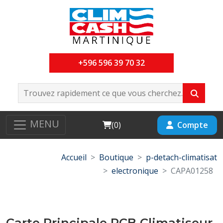
+596 596 39 70 32
MENU
Cart
Compte
(
0
)
Accueil
Boutique
p-detach-climatisat
electronique
CAPA01258
Carte Principale PCB Climatiseur