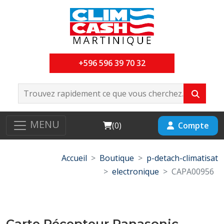
+596 596 39 70 32
MENU
Cart
Compte
(
0
)
Accueil
Boutique
p-detach-climatisat
electronique
CAPA00956
Carte Récepteur Panasonic