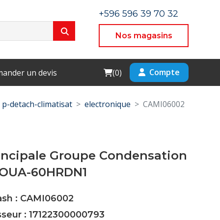
+596 596 39 70 32
Nos magasins
Cart
Compte
ander un devis
(
0
)
p-detach-climatisat
electronique
CAMI06002
rincipale Groupe Condensation
MOUA-60HRDN1
Cash : CAMI06002
sseur : 17122300000793