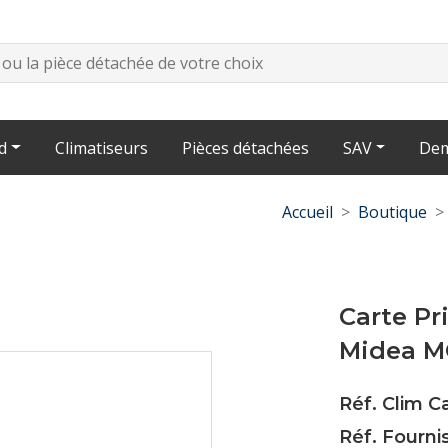
d
Climatiseurs
Pièces détachées
SAV
Dem
Accueil
Boutique
Carte P
Midea 
Réf. Clim 
Réf. Fourni