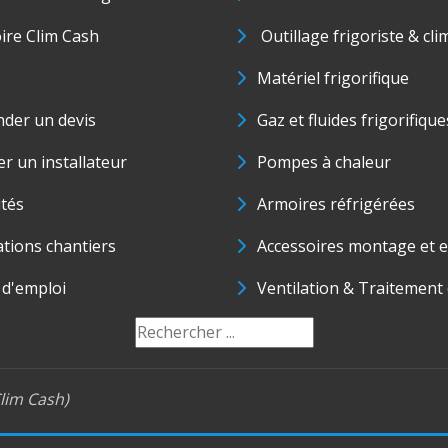
oire Clim Cash
Outillage frigoriste & cli
Matériel frigorifique
der un devis
Gaz et fluides frigorifique
r un installateur
Pompes à chaleur
ités
Armoires réfrigérées
ations chantiers
Accessoires montage et e
 d'emploi
Ventilation & Traitement d
lim Cash)