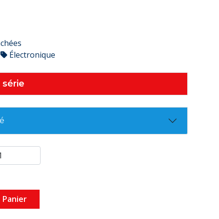
achées
Électronique
 série
té
 Panier