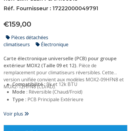
Réf. Fournisseur : 17222000049791
€159,00
Pièces détachées
climatiseurs
Électronique
Carte électronique universelle (PCB) pour groupe
extérieur MOX2 (Taille 09 et 12).
Pièce de
remplacement pour climatiseurs réversibles. Cette
version unifiée convient aux modèles MOX2-09HFN8 et
Compatibilité :
9k et 12k BTU
MOX2-12HFN8 (CD/AD).
Mode :
Réversible (Chaud/Froid)
Type :
PCB Principale Extérieure
Voir plus