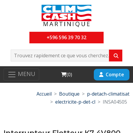
+596 596 39 70 32
MENU
Cart
Compte
(
0
)
Accueil
Boutique
p-detach-climatisat
electricite-p-det-cl
INSA04505
Interrupteur Flotteur K7 4V800