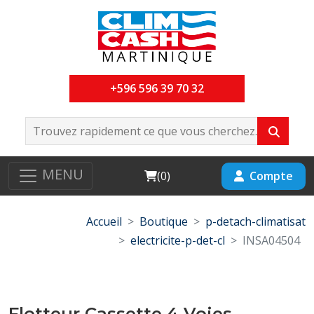
+596 596 39 70 32
MENU
Cart
Compte
(
0
)
Accueil
Boutique
p-detach-climatisat
electricite-p-det-cl
INSA04504
Flotteur Cassette 4 Voies