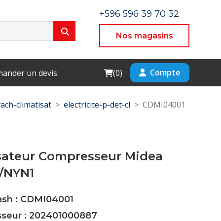
+596 596 39 70 32
Nos magasins
Cart
Compte
ander un devis
(
0
)
ach-climatisat
electricite-p-det-cl
CDMI04001
ateur Compresseur Midea
0/NYN1
Cash : CDMI04001
sseur : 202401000887