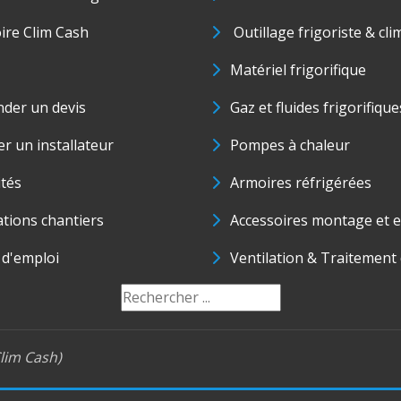
oire Clim Cash
Outillage frigoriste & cli
Matériel frigorifique
der un devis
Gaz et fluides frigorifique
r un installateur
Pompes à chaleur
ités
Armoires réfrigérées
ations chantiers
Accessoires montage et e
 d'emploi
Ventilation & Traitement d
lim Cash)