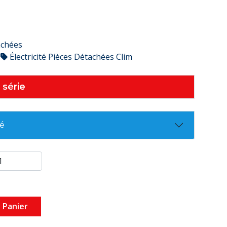
achées
Électricité Pièces Détachées Clim
 série
té
 Panier