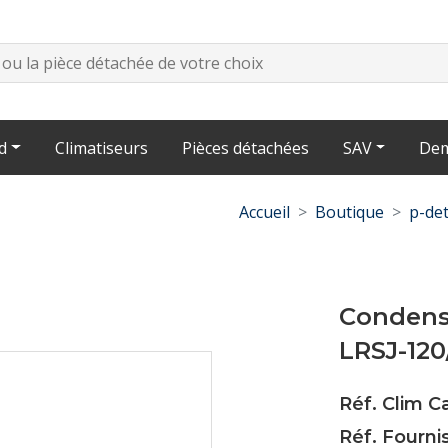
d
Climatiseurs
Pièces détachées
SAV
Dem
Accueil
Boutique
p-det
Condens
LRSJ-12
Réf. Clim 
Réf. Fourni