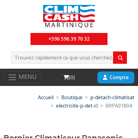
+596 596 39 70 32
MENU
Cart
Compte
(
0
)
Accueil
Boutique
p-detach-climatisat
electricite-p-det-cl
BRPA01804
Bornier Climatiseur Panasonic