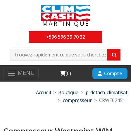
+596 596 39 70 32
MENU
Cart
Compte
(
0
)
Accueil
Boutique
p-detach-climatisat
compresseur
CRWE02451
Compresseur Westpoint WIM