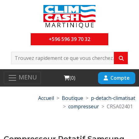
+596 596 39 70 32
MENU
Cart
Compte
(
0
)
Accueil
Boutique
p-detach-climatisat
compresseur
CRSA02401
Compresseur Rotatif Samsung