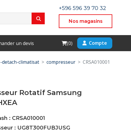
+596 596 39 70 32
Nos magasins
Cart
Compte
ander un devis
(
0
)
-detach-climatisat
compresseur
CRSA010001
seur Rotatif Samsung
HXEA
ash : CRSA010001
isseur : UG8T300FUBJUSG