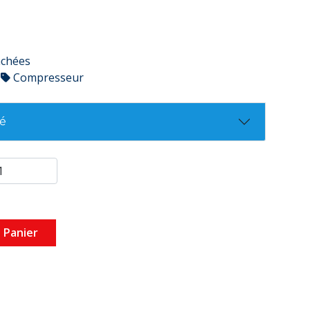
achées
Compresseur
té
 Panier