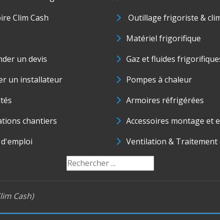
oire Clim Cash
Outillage frigoriste & cli
Matériel frigorifique
der un devis
Gaz et fluides frigorifique
r un installateur
Pompes à chaleur
ités
Armoires réfrigérées
ations chantiers
Accessoires montage et e
 d'emploi
Ventilation & Traitement d
lim Cash)