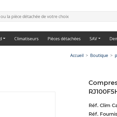
d
Climatiseurs
Pièces détachées
SAV
Dem
Accueil
Boutique
p
Compres
RJ100F5
Réf. Clim C
Réf. Fourn