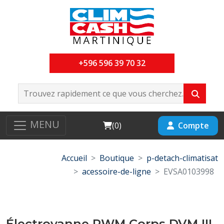
+596 596 39 70 32
MENU
Cart
Compte
(
0
)
Accueil
Boutique
p-detach-climatisat
acessoire-de-ligne
EVSA0103998
Électrovanne PWM Corps DVM III-