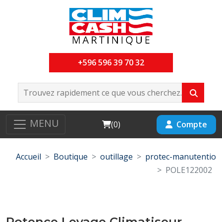
+596 596 39 70 32
MENU
Cart
Compte
(
0
)
Accueil
Boutique
outillage
protec-manutentio
POLE122002
Potence Levage Climatiseur