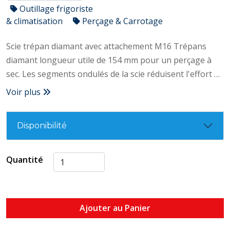
Outillage frigoriste
& climatisation
Perçage & Carrotage
Scie trépan diamant avec attachement M16 Trépans
diamant longueur utile de 154 mm pour un perçage à
sec. Les segments ondulés de la scie réduisent l'effort et
augmentent la résistance. – Segments ondulés grande
Voir plus
résistance – Lumières d’extraction – Segments avivés –
Utilisation à sec – Sans vibration – Sans éclat – Propreté
Disponibilité
des encastrements, pas besoin de recolmater : gain de
temps
Quantité
Ajouter au Panier