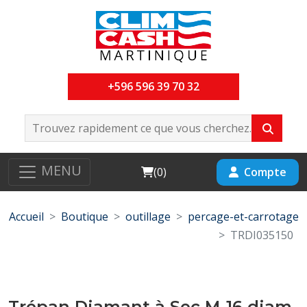
+596 596 39 70 32
MENU
Cart
Compte
(
0
)
Accueil
Boutique
outillage
percage-et-carrotage
TRDI035150
Trépan Diamant à Sec M-16 diam-