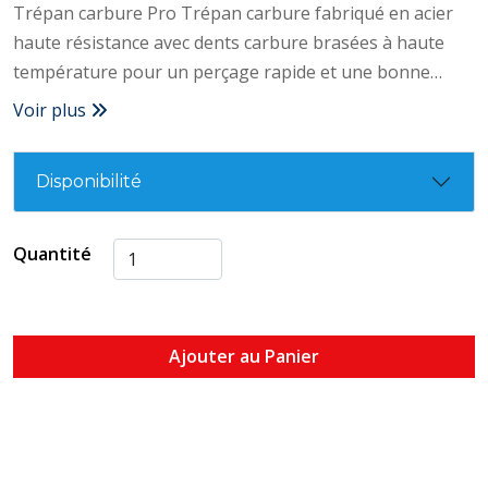
Trépan carbure Pro Trépan carbure fabriqué en acier
haute résistance avec dents carbure brasées à haute
température pour un perçage rapide et une bonne
résistance à l'usure. Convient pour perforateur d'une
Voir plus
puissance entre 700 et 950 W. – Dents carbures brasées
à hautes températures – Acier traité haute résistance –
Disponibilité
Attachement M16 – Profondeur de perçage 50 mm –
Idéal pour perçages de gros diamètres – Grande
résistance
Quantité
Ajouter au Panier