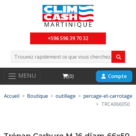
+596 596 39 70 32
MENU
Cart
Compte
(
0
)
Accueil
Boutique
outillage
percage-et-carrotage
TRCA066050
Trépan Carbure M-16 diam-66x50