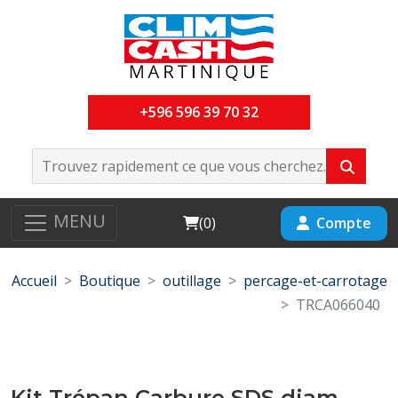
+596 596 39 70 32
MENU
Cart
Compte
(
0
)
Accueil
Boutique
outillage
percage-et-carrotage
TRCA066040
Kit Trépan Carbure SDS diam-