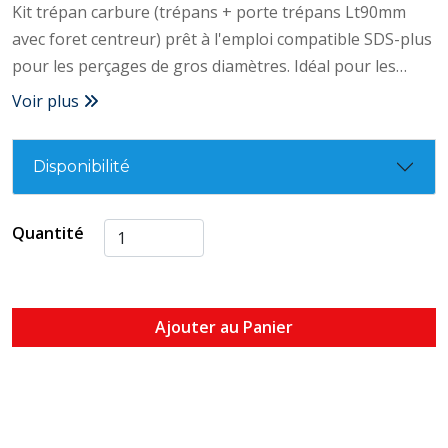
Kit trépan carbure (trépans + porte trépans Lt90mm
avec foret centreur) prêt à l'emploi compatible SDS-plus
pour les perçages de gros diamètres. Idéal pour les
travaux d'électricien : pose boitiers, spots électriques –
Voir plus
Dents carbure brasées à hautes températures – Dents
en carbure de qualité premium – Perçage gros
Disponibilité
diamètres pour installations électriques – Convient pour
perceuse et perforateur d’une puissance inférieure à
700W – Profondeur de perçage 40mm
Quantité
Ajouter au Panier