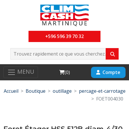
+596 596 39 70 32
MENU
Cart
Compte
(
0
)
Accueil
Boutique
outillage
percage-et-carrotage
FOET004030
Foret Étager HSS 512B diam-4/30