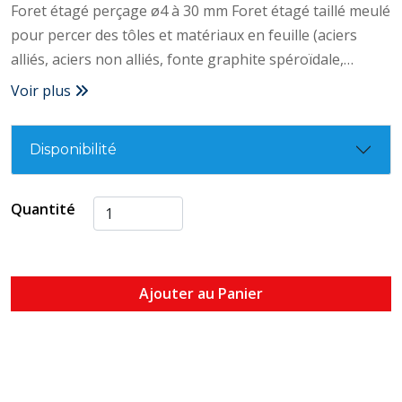
Foret étagé perçage ø4 à 30 mm Foret étagé taillé meulé
pour percer des tôles et matériaux en feuille (aciers
alliés, aciers non alliés, fonte graphite spéroïdale,
composite). Avec goujure droite pour un réaffutage
Voir plus
facilité et un angle de pointe à 118° pour plus de
précision. • Foret taillé meulé HSS • Angle de point à 118°
Disponibilité
• Goujure droite • Réaffutage facilité grâce à sa goujure
droite
Quantité
Ajouter au Panier