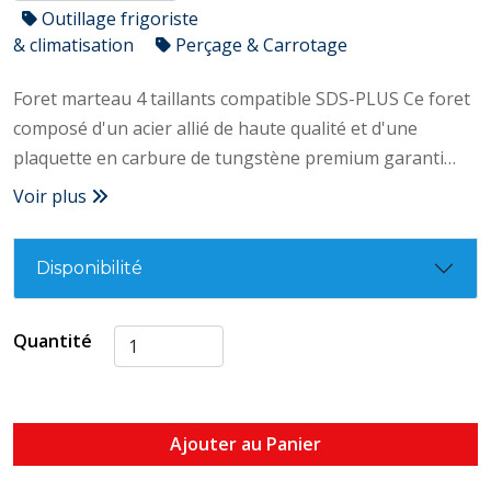
Outillage frigoriste
& climatisation
Perçage & Carrotage
Foret marteau 4 taillants compatible SDS-PLUS Ce foret
composé d'un acier allié de haute qualité et d'une
plaquette en carbure de tungstène premium garanti
performance et robustesse même dans les bétons les
Voir plus
plus dures. – 4 taillants – 4 goujures – 1 pointe de
centrage – Listel fin – Angle de plaquette à 150° – Acier
Disponibilité
allié de haute qualité – Plaquette carbure tungstène
premium – Hélice roulée – Plus rapide – Grande durée
de vie – Partie centrale du corps plus épaisse pour
Quantité
moins d’usure – Meilleure extraction des poussières –
Meilleure résistance à la torsion – Restitue 100% de la
frappe du marteau perforateur – Effet brise béton
Ajouter au Panier