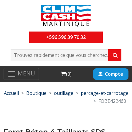
+596 596 39 70 32
MENU
Cart
Compte
(
0
)
Accueil
Boutique
outillage
percage-et-carrotage
FOBE422460
Foret Béton 4 Taillants SDS