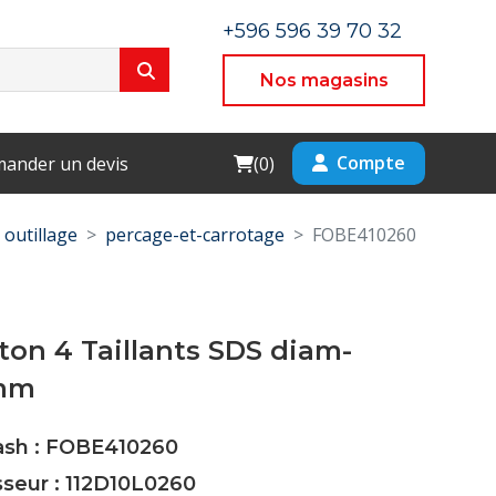
+596 596 39 70 32
Nos magasins
Cart
Compte
ander un devis
(
0
)
outillage
percage-et-carrotage
FOBE410260
ton 4 Taillants SDS diam-
 mm
Cash : FOBE410260
sseur : 112D10L0260