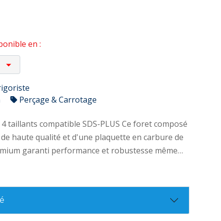
onible en :
rigoriste
n
Perçage & Carrotage
illants compatible SDS-PLUS Ce foret composé
ié de haute qualité et d'une plaquette en carbure de
emium garanti performance et robustesse même
es. – 4 taillants – 4 goujures – 1
age – Listel fin – Angle de plaquette à 150° – Acier
 qualité – Plaquette carbure tungstène premium –
té
– Plus rapide – Grande durée de vie – Partie
rps plus épaisse pour moins d’usure – Meilleure