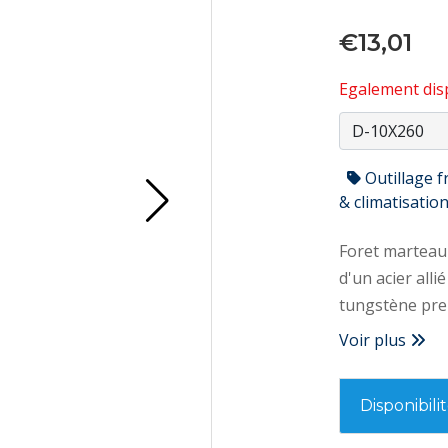
€13,01
Egalement disp
Outillage f
& climatisatio
Foret marteau 4 ta
d'un acier all
tungstène pr
dans les bétons les plus dur
Voir plus
pointe de centr
allié de haute
Disponibili
Hélice roulée 
centrale du co