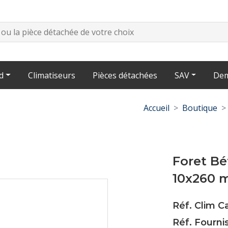
d
Climatiseurs
Pièces détachées
SAV
Dem
Accueil
Boutique
Foret Bé
10x260
Réf. Clim 
Réf. Fourni