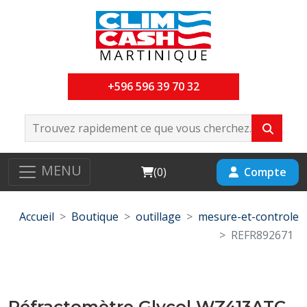
+596 596 39 70 32
MENU
Cart
Compte
(
0
)
Accueil
Boutique
outillage
mesure-et-controle
REFR892671
Réfractomètre Glycol WZ413ATC