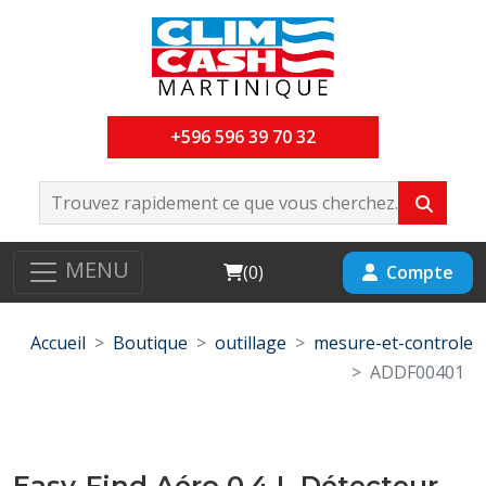
+596 596 39 70 32
MENU
Cart
Compte
(
0
)
Accueil
Boutique
outillage
mesure-et-controle
ADDF00401
Easy-Find Aéro 0,4 L Détecteur