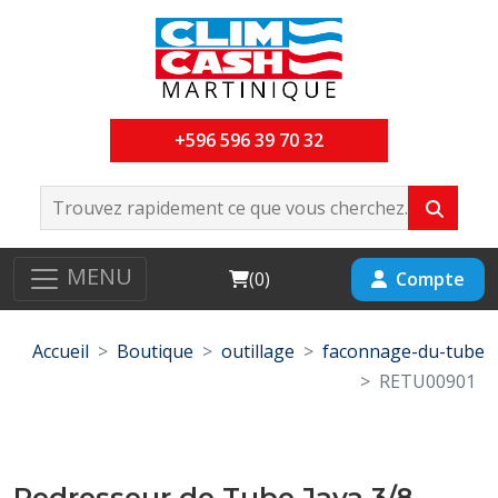
+596 596 39 70 32
MENU
Cart
Compte
(
0
)
Accueil
Boutique
outillage
faconnage-du-tube
RETU00901
Redresseur de Tube Java 3/8