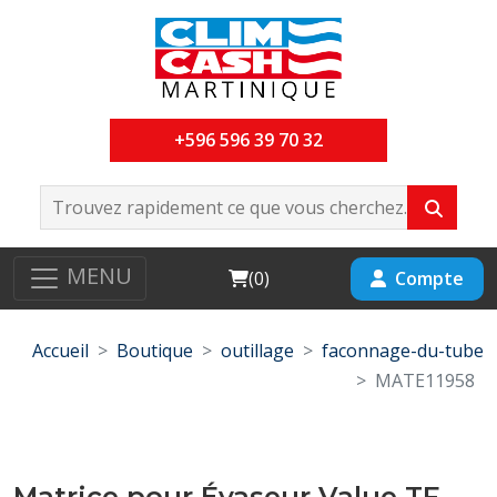
+596 596 39 70 32
MENU
Cart
Compte
(
0
)
Accueil
Boutique
outillage
faconnage-du-tube
MATE11958
Matrice pour Évaseur Value TF-