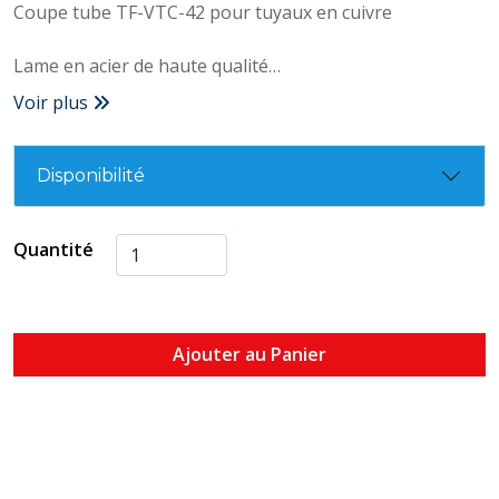
Coupe tube TF-VTC-42 pour tuyaux en cuivre
Lame en acier de haute qualité
Voir plus
S'adapte au diamètre du tuyau
Molette d'ajustement
Diamètre de 6 à 42 mm
Disponibilité
Roulement à billes
Quantité
Ajouter au Panier