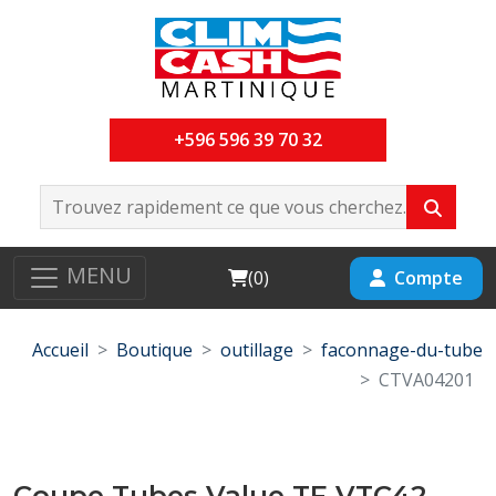
+596 596 39 70 32
MENU
Cart
Compte
(
0
)
Accueil
Boutique
outillage
faconnage-du-tube
CTVA04201
Coupe Tubes Value TF-VTC42