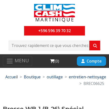
+596 596 39 70 32
MENU
Cart
Compte
(
0
)
Accueil
Boutique
outillage
entretien-nettoyage
BREC06625
Brosse WB-1 (B-26) Spécial