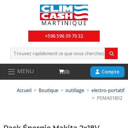
+596 596 39 70 32
MENU
Cart
Compte
(
0
)
Accueil
Boutique
outillage
electro-portatif
PEMA01802
Pack Énergie Makita 2x18V