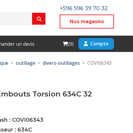
+596 596 39 70 32
Nos magasins
Cart
Compte
ander un devis
(
0
)
ique
outillage
divers-outillages
COVI06343
Embouts Torsion 634C 32
ash : COVI06343
sseur : 634C