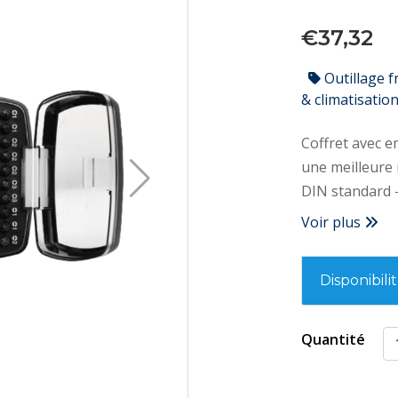
€37,32
Outillage f
& climatisatio
Coffret avec 
une meilleure ré
DIN standard –
couple de serr
Voir plus
l’empreinte pour
PZ1(x2)-2(x3)-
Disponibili
20(x3)-25(x2)
Quantité