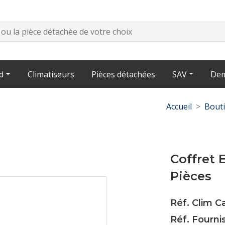
d
Climatiseurs
Pièces détachées
SAV
Dem
Accueil
Bout
Coffret 
Pièces
Réf. Clim C
Réf. Fourni