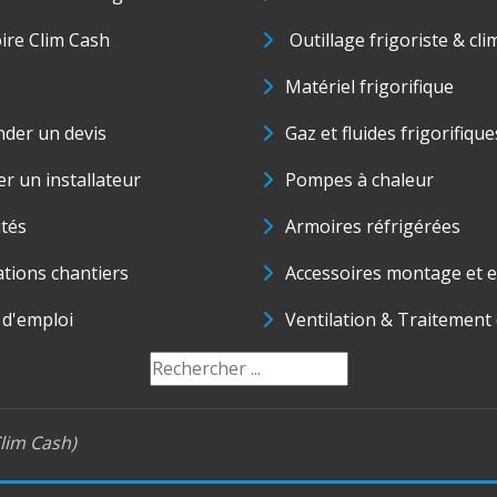
oire Clim Cash
Outillage frigoriste & cli
Matériel frigorifique
der un devis
Gaz et fluides frigorifique
r un installateur
Pompes à chaleur
ités
Armoires réfrigérées
ations chantiers
Accessoires montage et e
 d'emploi
Ventilation & Traitement d
lim Cash)