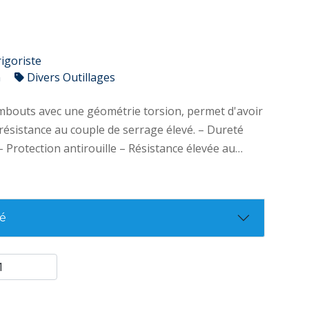
rigoriste
n
Divers Outillages
embouts avec une géométrie torsion, permet d'avoir
sistance au couple de serrage élevé. – Dureté
 Protection antirouille – Résistance élevée au
age grâce à la géométrie torsion – Précision de
 une compatibilité avec toutes les vis 25mm :
3(x2)/PH1(x2)-2(x3)-3(x2)/PL4,5-5,5/TX10-15-
té
-30(x2)-40/HEX2-3-4-5-6 + 1 porte embout STD