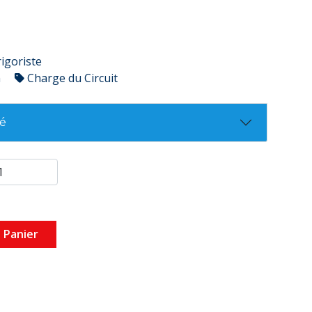
rigoriste
n
Charge du Circuit
té
 Panier