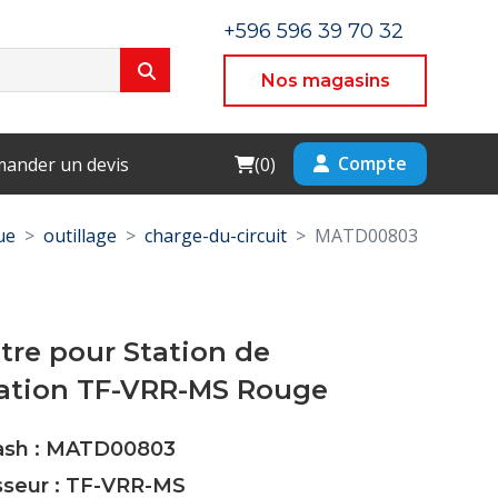
+596 596 39 70 32
Nos magasins
Cart
Compte
ander un devis
(
0
)
ue
outillage
charge-du-circuit
MATD00803
re pour Station de
ation TF-VRR-MS Rouge
Cash : MATD00803
sseur : TF-VRR-MS