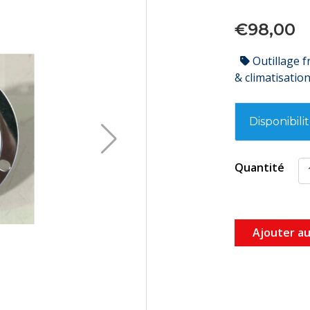
€98,00
Outillage f
& climatisatio
Disponibili
Quantité
Ajouter au