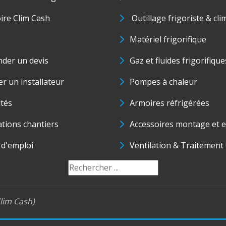
oire Clim Cash
Outillage frigoriste & cli
Matériel frigorifique
der un devis
Gaz et fluides frigorifique
r un installateur
Pompes à chaleur
ités
Armoires réfrigérées
ations chantiers
Accessoires montage et e
 d'emploi
Ventilation & Traitement d
lim Cash)