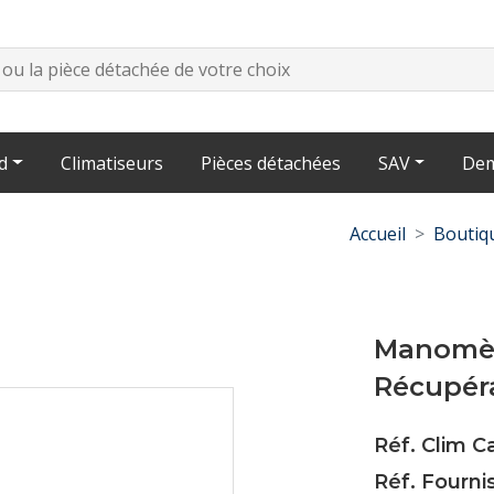
d
Climatiseurs
Pièces détachées
SAV
Dem
Accueil
Boutiq
Manomèt
Récupér
Réf. Clim 
Réf. Fourni