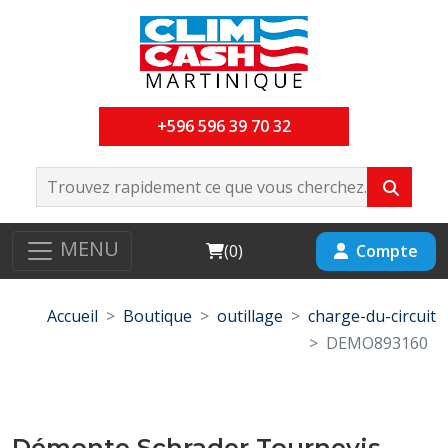
+596 596 39 70 32
MENU
Cart
Compte
(
0
)
Accueil
Boutique
outillage
charge-du-circuit
DEMO893160
Démonte Schrader Tournevis