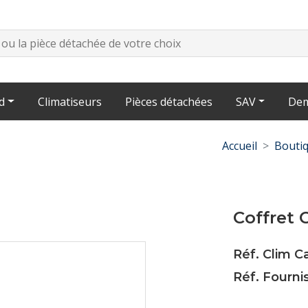
d
Climatiseurs
Pièces détachées
SAV
Dem
Accueil
Bouti
Coffret 
Réf. Clim C
Réf. Fourni