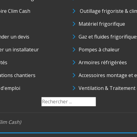
oire Clim Cash
Outillage frigoriste & cli
Matériel frigorifique
der un devis
Gaz et fluides frigorifique
r un installateur
Pompes à chaleur
ités
Armoires réfrigérées
ations chantiers
Accessoires montage et e
 d'emploi
Ventilation & Traitement d
lim Cash)