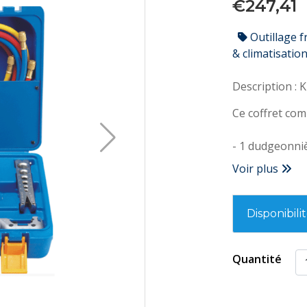
€247,41
Outillage f
& climatisatio
D
Ce coffret com
- 1 dudgeonni
- 1 coupe-tub
Voir plus
- 1 coupe-tub
- 1 manomètr
- 1 ébavureur
Disponibili
- 1 lot de fle
- 2 raccords 
Quantité