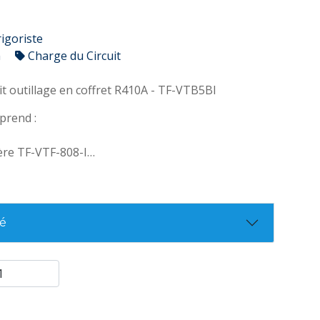
rigoriste
n
Charge du Circuit
escription : Kit outillage en coffret R410A - TF-VTB5BI
prend :
ère TF-VTF-808-I
e TF-VTC32
e TF-VTC19
e TF-VMG2-R410AA
 TF-VTT5
té
xibles TF-FRJB150V-C-V
TF-VMRAC