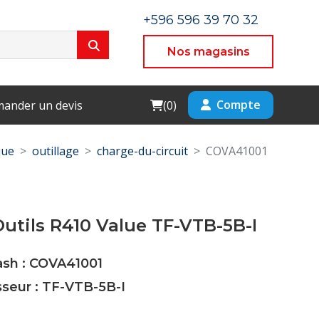
+596 596 39 70 32
Nos magasins
Cart
Compte
ander un devis
(
0
)
que
outillage
charge-du-circuit
COVA41001
Outils R410 Value TF-VTB-5B-I
ash : COVA41001
sseur : TF-VTB-5B-I