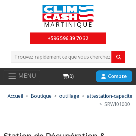
+596 596 39 70 32
MENU
Cart
Compte
(
0
)
Accueil
Boutique
outillage
attestation-capacite
SRWI01000
Station de Récupération &