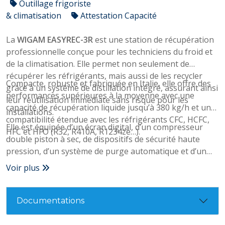
Outillage frigoriste
& climatisation
Attestation Capacité
La
WIGAM EASYREC-3R
est une station de récupération
professionnelle conçue pour les techniciens du froid et
de la climatisation. Elle permet non seulement de
récupérer les réfrigérants, mais aussi de les recycler
Compacte, robuste et fabriquée en Italie, elle offre des
grâce à un système de distillation intégré, assurant ainsi
performances supérieures à la moyenne avec une
leur réutilisation immédiate sans risque pour les
capacité de récupération liquide jusqu’à 380 kg/h et une
installations.
compatibilité étendue avec les réfrigérants CFC, HCFC,
Elle est équipée d’un écran digital, d’un compresseur
HFC et HFO (R32, R410A, R1234ze…).
double piston à sec, de dispositifs de sécurité haute
pression, d’un système de purge automatique et d’un
filtre déshydrateur avec voyant intégré.
Voir plus
Documentations