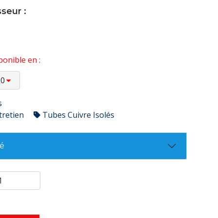
seur :
onible en :
s
tretien
Tubes Cuivre Isolés
té