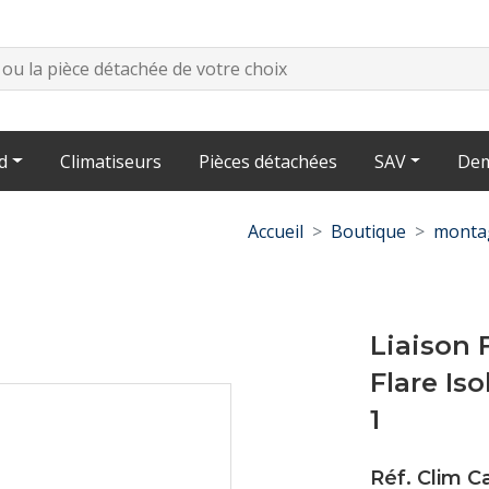
d
Climatiseurs
Pièces détachées
SAV
Dem
Accueil
Boutique
montag
Liaison 
Flare Iso
1
Réf. Clim C