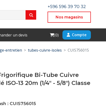
+596 596 39 70 32
Nos magasins
Cart
Compte
ander un devis
(
0
)
e-entretien
tubes-cuivre-isoles
CUIS756015
Frigorifique Bi-Tube Cuivre
lé ISO-13 20m (1/4" - 5/8") Classe
ash : CUIS756015