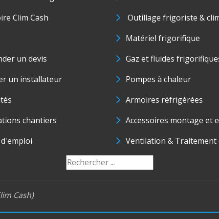
oire Clim Cash
Outillage frigoriste & cli
Matériel frigorifique
der un devis
Gaz et fluides frigorifique
r un installateur
Pompes à chaleur
ités
Armoires réfrigérées
ations chantiers
Accessoires montage et e
 d'emploi
Ventilation & Traitement d
lim Cash)