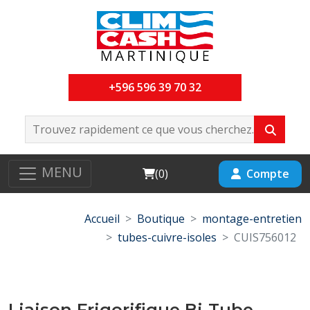
+596 596 39 70 32
MENU
Cart
Compte
(
0
)
Accueil
Boutique
montage-entretien
tubes-cuivre-isoles
CUIS756012
Liaison Frigorifique Bi-Tube