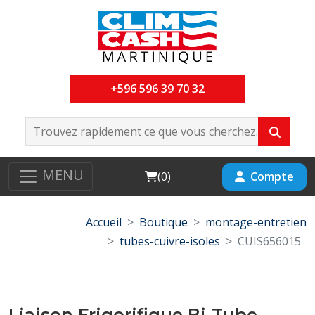
+596 596 39 70 32
MENU
Cart
Compte
(
0
)
Accueil
Boutique
montage-entretien
tubes-cuivre-isoles
CUIS656015
Liaison Frigorifique Bi-Tube