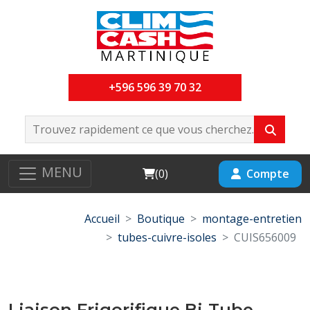
+596 596 39 70 32
MENU
Cart
Compte
(
0
)
Accueil
Boutique
montage-entretien
tubes-cuivre-isoles
CUIS656009
Liaison Frigorifique Bi-Tube