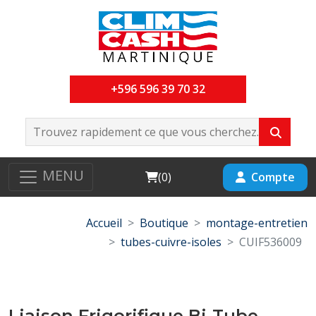
+596 596 39 70 32
MENU
Cart
Compte
(
0
)
Accueil
Boutique
montage-entretien
tubes-cuivre-isoles
CUIF536009
Liaison Frigorifique Bi-Tube