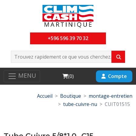
+596 596 39 70 32
MENU
Cart
Compte
(
0
)
Accueil
Boutique
montage-entretien
tube-cuivre-nu
CUIT01515
Tube Cuivre 5/8*1,0 -C15