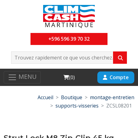
+596 596 39 70 32
MENU
Cart
Compte
(
0
)
Accueil
Boutique
montage-entretien
supports-visseries
ZCSL08201
Strut Lock M8 Zip-Clip 45 kg