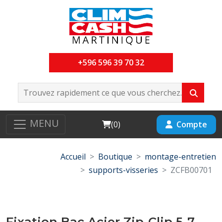
+596 596 39 70 32
MENU
Cart
Compte
(
0
)
Accueil
Boutique
montage-entretien
supports-visseries
ZCFB00701
Fixation Bac Acier Zip-Clip 5-7