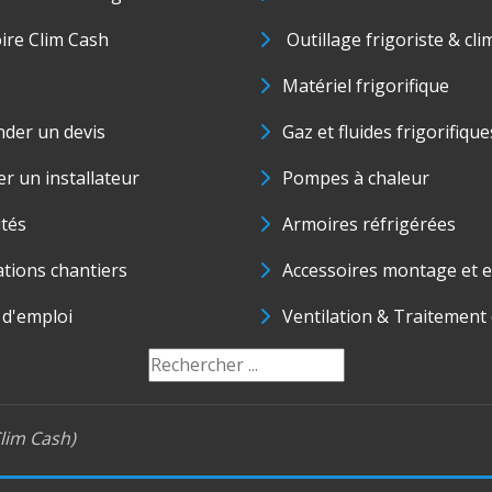
oire Clim Cash
Outillage frigoriste & cli
Matériel frigorifique
der un devis
Gaz et fluides frigorifique
r un installateur
Pompes à chaleur
ités
Armoires réfrigérées
ations chantiers
Accessoires montage et e
 d'emploi
Ventilation & Traitement d
lim Cash)