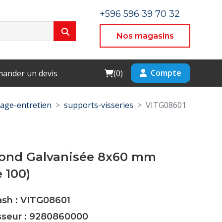
+596 596 39 70 32
Nos magasins
Cart
Compte
ander un devis
(
0
)
age-entretien
supports-visseries
VITG08601
efond Galvanisée 8x60 mm
e 100)
ash : VITG08601
isseur : 9280860000