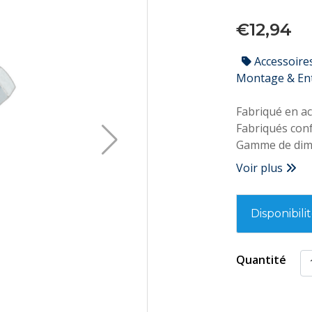
€12,94
Accessoire
Montage & En
Fabriqué en ac
Fabriqués con
Gamme de dime
Qualité de l'aci
Voir plus
Convient pour 
percées, d'éque
Disponibili
Quantité