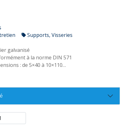
s
tretien
Supports, Visseries
ier galvanisé
formément à la norme DIN 571
nsions : de 5×40 à 10×110
er 4.6
la fixation d'accessoires de profilés, d'équerres
rres A.C., etc
té