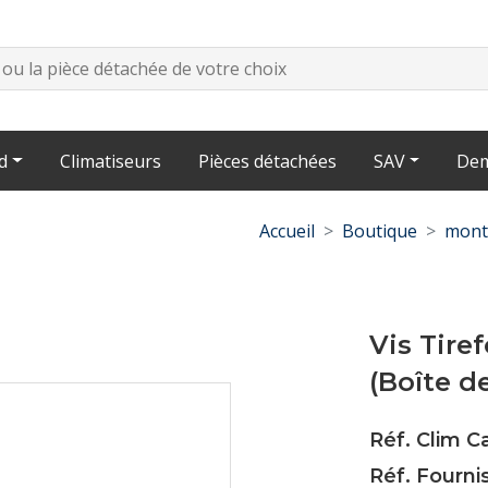
d
Climatiseurs
Pièces détachées
SAV
Dem
Accueil
Boutique
mont
Vis Tir
(Boîte d
Réf. Clim C
Réf. Fourn