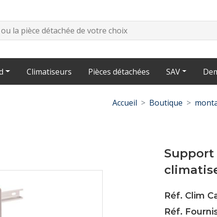
d
Climatiseurs
Pièces détachées
SAV
Dem
Accueil
Boutique
monta
Support 
climatis
Réf. Clim 
Réf. Fourni