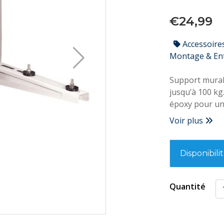
€24,99
Accessoire
Montage & En
Support mural
jusqu’à 100 kg
époxy pour une
d’une bulle de 
Voir plus
fourni avec un 
pose stable et 
Disponibili
Quantité