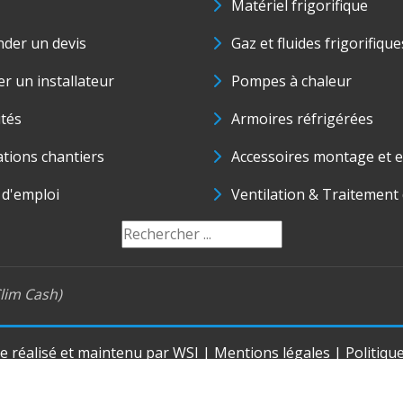
Matériel frigorifique
der un devis
Gaz et fluides frigorifique
r un installateur
Pompes à chaleur
ités
Armoires réfrigérées
ations chantiers
Accessoires montage et e
 d'emploi
Ventilation & Traitement d
lim Cash)
te réalisé et maintenu par
WSI
|
Mentions légales
|
Politiqu