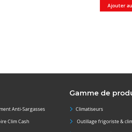
Ajouter au
Gamme de produ
ment Anti-Sargasses
Climatiseurs
oire Clim Cash
Outillage frigoriste & cli