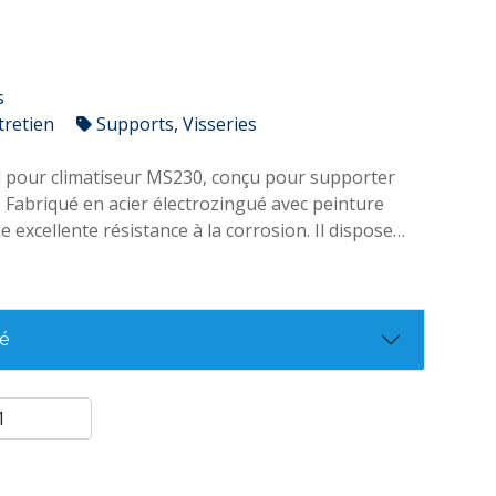
s
tretien
Supports, Visseries
 pour climatiseur MS230, conçu pour supporter
. Fabriqué en acier électrozingué avec peinture
 excellente résistance à la corrosion. Il dispose
niveau intégrée pour faciliter l’installation et est
kit de fixation et rondelles d’isolation pour une
sécurisée de l’unité extérieure.
té