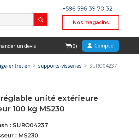
+596 596 39 70 32
Nos magasins
Cart
Compte
ander un devis
(
0
)
ge-entretien
supports-visseries
SURO04237
réglable unité extérieure
eur 100 kg MS230
Cash : SURO04237
sseur : MS230