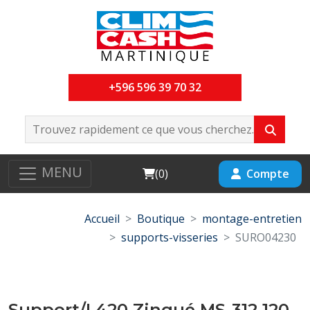
+596 596 39 70 32
MENU
Cart
Compte
(
0
)
Accueil
Boutique
montage-entretien
supports-visseries
SURO04230
Support/L420 Zingué MS-312 120