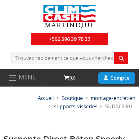
+596 596 39 70 32
MENU
Cart
Compte
(
0
)
Accueil
Boutique
montage-entretien
supports-visseries
SUDB05001
Suspente Direct-Béton Speedy