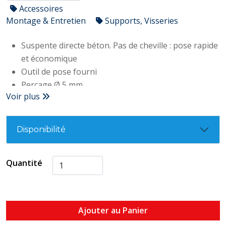
Accessoires
Montage & Entretien
Supports, Visseries
Suspente directe béton. Pas de cheville : pose rapide
et économique
Outil de pose fourni
Perçage Ø 5 mm
Voir plus
Réglage de la visseuse : couple fort / vitesse lente
Utilisation interdite à la clé à chocs
Charge admissible : 100 kg (charge pondérée avec
Disponibilité
un coéfficient de sécurité de 3)
Longueur filetage : 32 mm
Quantité
Longueur totale : 68 mm
Diamètre de l'oeillet : 5,5 mm
Ajouter au Panier