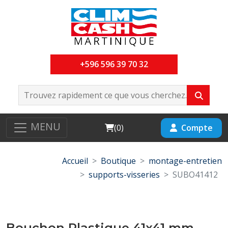
+596 596 39 70 32
MENU
Cart
Compte
(
0
)
Accueil
Boutique
montage-entretien
supports-visseries
SUBO41412
Bouchon Plastique 41x41 mm