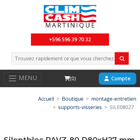
+596 596 39 70 32
MENU
Cart
Compte
(
0
)
Accueil
Boutique
montage-entretien
supports-visseries
SILE08027
Silentbloc PAVZ-80 D80xH27 mm