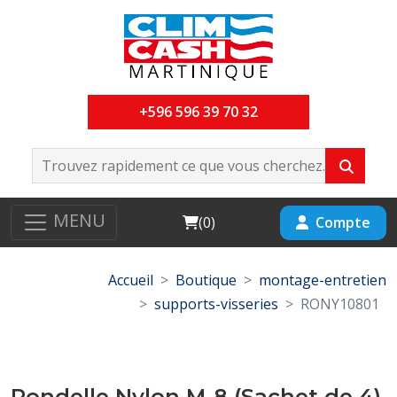
+596 596 39 70 32
MENU
Cart
Compte
(
0
)
Accueil
Boutique
montage-entretien
supports-visseries
RONY10801
Rondelle Nylon M-8 (Sachet de 4)